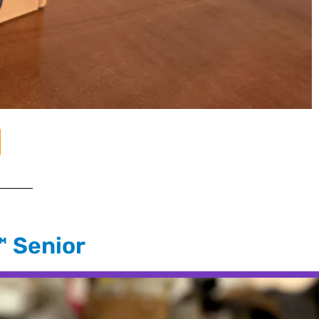
syTAB™ Senior