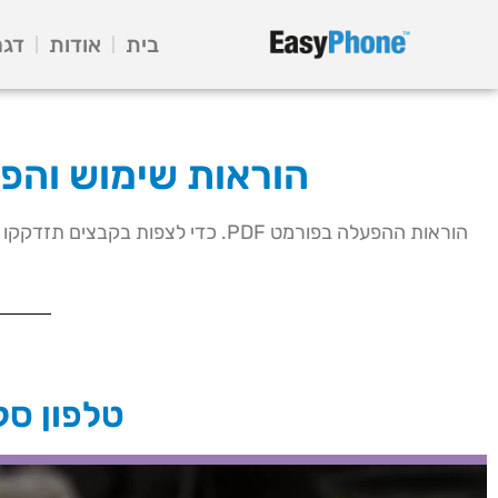
בית
אודות
דגמ
הוראות שימוש והפ
הוראות ההפעלה בפורמט PDF. כדי לצפות בקבצים תזדקקו לתוכנת Adobe Acrobat. אם אין ברשותכם את תוכנת Acrobat , תוכלו להורידה בחינם
טלפון סלול